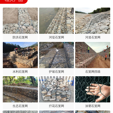
防洪石笼网
河堤石笼网
河道石笼网
水利石笼网
护坡石笼网
石笼网挡墙
生态石笼网
拧花石笼网
涂塑石笼网