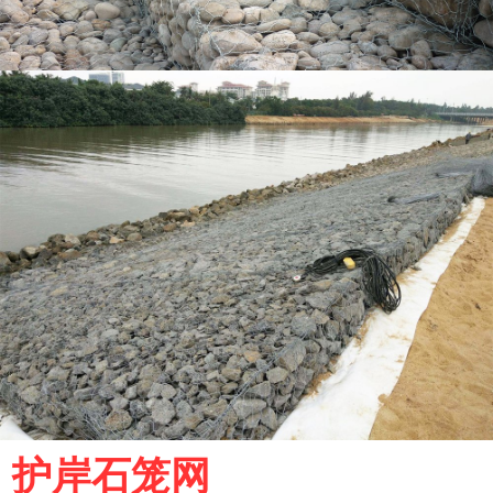
护岸石笼网