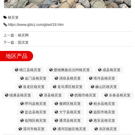
格宾笼
https://www.gblcj.com/gbwl/18.htm
上一篇：格宾网
下一篇：固滨笼
地区产品
桃江县格宾笼
楚雄彝族自治州格宾笼
成县格宾笼
金门县格宾笼
清徐县格宾笼
塔河县格宾笼
洛龙区格宾笼
龙马潭区格宾笼
赫山区格宾笼
镇康县格宾笼
漳县格宾笼
抚顺市格宾笼
永春县格宾笼
呼玛县格宾笼
偃师区格宾笼
柏乡县格宾笼
盐边县格宾笼
大宁县格宾笼
益阳市格宾笼
临翔区格宾笼
通渭县格宾笼
惠安县格宾笼
漠河市格宾笼
瀍河回族区格宾笼
东区格宾笼