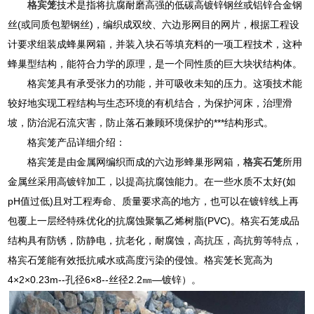
格宾笼
技术是指将抗腐耐磨高强的低碳高镀锌钢丝或铝锌合金钢
丝(或同质包塑钢丝)，编织成双绞、六边形网目的网片，根据工程设
计要求组装成蜂巢网箱，并装入块石等填充料的一项工程技术，这种
蜂巢型结构，能符合力学的原理，是一个同性质的巨大块状结构体。
格宾笼具有承受张力的功能，并可吸收未知的压力。这项技术能
较好地实现工程结构与生态环境的有机结合，为保护河床，治理滑
坡，防治泥石流灾害，防止落石兼顾环境保护的***结构形式。
格宾笼产品详细介绍：
格宾笼是由金属网编织而成的六边形蜂巢形网箱，
格宾石笼
所用
金属丝采用高镀锌加工，以提高抗腐蚀能力。在一些水质不太好(如
pH值过低)且对工程寿命、质量要求高的地方，也可以在镀锌线上再
包覆上一层经特殊优化的抗腐蚀聚氯乙烯树脂(PVC)。格宾石笼成品
结构具有防锈，防静电，抗老化，耐腐蚀，高抗压，高抗剪等特点，
格宾石笼能有效抵抗咸水或高度污染的侵蚀。格宾笼长宽高为
4×2×0.23m--孔径6×8--丝径2.2㎜—镀锌）。