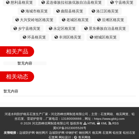
慈利县格宾笼
孟连傣族拉祜族佤族自治县格宾笼
宁县格宾笼
海城市格宾笼
曲阳县格宾笼
洛江区格宾笼
大兴安岭地区格宾笼
老城区格宾笼
沿滩区格宾笼
乡宁县格宾笼
永定区格宾笼
景东彝族自治县格宾笼
环县格宾笼
丰润区格宾笼
鲤城区格宾笼
相关产品
暂无内容
相关动态
暂无内容
河道水利防护格宾石笼生产厂家 - 河北胜峥丝网制造有限公司，主营：石笼网箱、格宾网笼、铅
丝石笼、雷诺护垫等，厂家电话：13180006666，网址：https://www.gblcj.com
© 2026 河北胜峥丝网制造有限公司 版权所有
HTML
XML
RSS
冀ICP备2023005526号
友情链接：
边坡防护网
钢丝网片
边坡防护网
锌钢护栏
钢丝网片
格宾网
石笼网
铅丝笼
铅丝石笼
石笼网
网站设计：
青禾网络