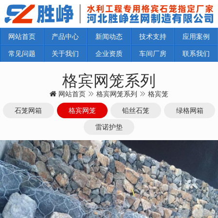
网站首页
产品中心
新闻动态
技术支持
应用案例
常见问题
关于我们
企业资质
车间厂房
联系我们
格宾网笼系列
网站首页
格宾网笼系列
格宾笼
石笼网箱
格宾网笼
铅丝石笼
绿格网箱
雷诺护垫