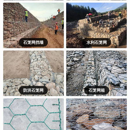
石笼网挡墙
水利石笼网
防洪石笼网
石笼网箱