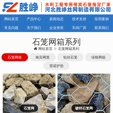
网站首页
产品中心
新闻动态
技术支持
应用案例
常见问题
关于我们
企业资质
车间厂房
联系我们
石笼网箱系列
网站首页
石笼网箱系列
石笼网箱
格宾网笼
铅丝石笼
绿格网箱
雷诺护垫
石笼网
镀锌石笼网