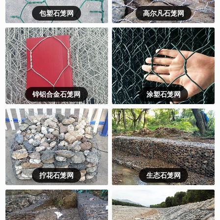
包塑石笼网
高尔凡石笼网
锌铝合金石笼网
涂塑石笼网
拧花石笼网
生态石笼网