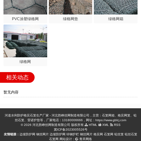
PVC涂塑绿格网
绿格网垫
绿格网箱
绿格网
相关动态
暂无内容
河道水利防护格宾石笼生产厂家 - 河北胜峥丝网制造有限公司，主营：石笼网箱、格宾网笼、铅
丝石笼、雷诺护垫等，厂家电话：13180006666，网址：https://www.gblcj.com
© 2026 河北胜峥丝网制造有限公司 版权所有
HTML
XML
RSS
冀ICP备2023005526号
友情链接：
边坡防护网
钢丝网片
边坡防护网
锌钢护栏
钢丝网片
格宾网
石笼网
铅丝笼
铅丝石笼
石笼网
网站设计：
青禾网络