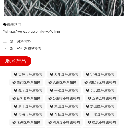
蜂巢格网
https://www.gblcj.com/lgwx/40.htm
上一篇：绿格网垫
下一篇：PVC涂塑绿格网
地区产品
吉林市蜂巢格网
万年县蜂巢格网
宁海县蜂巢格网
西岗区蜂巢格网
汉南区蜂巢格网
铁山港区蜂巢格网
冕宁县蜂巢格网
平远县蜂巢格网
长安区蜂巢格网
新和县蜂巢格网
公主岭市蜂巢格网
五寨县蜂巢格网
余干县蜂巢格网
象山县蜂巢格网
洪山区蜂巢格网
岑溪市蜂巢格网
布拖县蜂巢格网
丰顺县蜂巢格网
未央区蜂巢格网
阿克苏市蜂巢格网
德惠市蜂巢格网