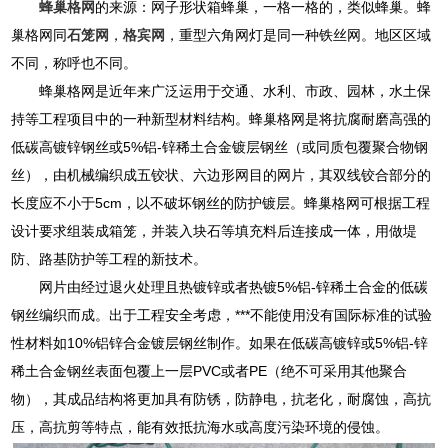
蜂巢格网
的来源：网子形状箱蜂巢，一格一格的，类似蜂巢。蜂
巢格网同
石笼网
，
格宾网
，重型六角网灯是同一种铁丝网。地区区域
不同，称呼也不同。
蜂巢格网是近年来广泛运用于交通、水利、市政、园林，水土保
持等工程项目中的一种新型材料结构。蜂巢格网是将抗腐耐磨高强的
低碳高镀锌钢丝或5%铝-锌稀土合金镀层钢丝（或同质包覆聚合物钢
丝），由机械编织成五铰状、六边形网目的网片，其双线铰合部分的
长度应不小于5cm，以不破坏钢丝的防护镀层。蜂巢格网可根据工程
设计要求组装成箱笼，并装入块石等填充料后连接成一体，用做堤
防、路基防护等工程的新技术。
网片由经过退火处理且热镀锌或者热镀5%铝-锌稀土合金的低碳
钢丝编织而成。出于工程安全考虑，***不能使用没有国际标准的试验
性材料如10%铝锌合金镀层钢丝制作。如果在低碳高镀锌或5%铝-锌
稀土合金钢丝表面包覆上一层PVC或者PE（绝不可采用其他聚合
物），其成品结构将更加具有防锈，防静电，抗老化，耐腐蚀，高抗
压，高抗剪等特点，能有效抵抗海水或高度污染环境的侵蚀。