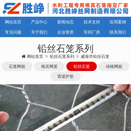
网站首页
产品中心
新闻动态
技术支持
应用案例
常见问题
关于我们
企业资质
车间厂房
联系我们
铅丝石笼系列
网站首页
铅丝石笼系列
威海市铅丝石笼
石笼网箱
格宾网笼
铅丝石笼
绿格网箱
雷诺护垫