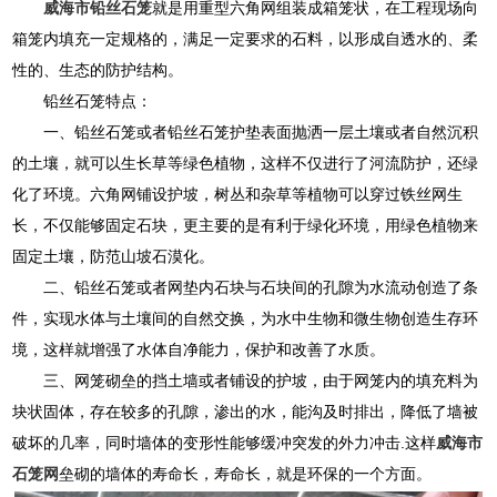
威海市铅丝石笼
就是用重型六角网组装成箱笼状，在工程现场向
箱笼内填充一定规格的，满足一定要求的石料，以形成自透水的、柔
性的、生态的防护结构。
铅丝石笼特点：
一、铅丝石笼或者铅丝石笼护垫表面抛洒一层土壤或者自然沉积
的土壤，就可以生长草等绿色植物，这样不仅进行了河流防护，还绿
化了环境。六角网铺设护坡，树丛和杂草等植物可以穿过铁丝网生
长，不仅能够固定石块，更主要的是有利于绿化环境，用绿色植物来
固定土壤，防范山坡石漠化。
二、铅丝石笼或者网垫内石块与石块间的孔隙为水流动创造了条
件，实现水体与土壤间的自然交换，为水中生物和微生物创造生存环
境，这样就增强了水体自净能力，保护和改善了水质。
三、网笼砌垒的挡土墙或者铺设的护坡，由于网笼内的填充料为
块状固体，存在较多的孔隙，渗出的水，能沟及时排出，降低了墙被
破坏的几率，同时墙体的变形性能够缓冲突发的外力冲击.这样
威海市
石笼网
垒砌的墙体的寿命长，寿命长，就是环保的一个方面。