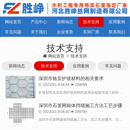
网站首页
产品中心
新闻动态
技术支持
应用案例
常见问题
关于我们
企业资质
车间厂房
联系我们
技术支持
网站首页
技术支持
新闻动态
技术支持
应用案例
常见问题
深圳市格宾护坡材料的相关要求
2023/3/1 8:46:44
189089
护坡材料及其应用护坡材料的选用应根据河湖工程特点、水文及工程地质条件，遵循因地制宜、技术可行、经济合理且有利于生态修复及维系生态环境的原则。格网石笼、格网土石笼...
深圳市石笼网箱体挡墙施工方法工艺步骤
2023/3/1 8:06:45
209768
深圳市石笼网箱体挡墙施工方法，其工艺步骤为，①根据挡墙设计深圳市石笼网箱体，②石笼网箱体制作，③挡墙施工，即将石笼网箱体逐层码放，逐层填装石料。与现有技术相比，...