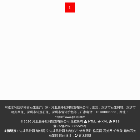
1
河道水利防护格宾石笼生产厂家 - 河北胜峥丝网制造有限公司，主营：深圳市石笼网箱、深圳市
格宾网笼、深圳市铅丝石笼、深圳市雷诺护垫等，厂家电话：13180006666，网址：
https://www.gblcj.com
© 2026 河北胜峥丝网制造有限公司 版权所有
HTML
XML
RSS
冀ICP备2023005526号
友情链接：
边坡防护网
钢丝网片
边坡防护网
锌钢护栏
钢丝网片
格宾网
石笼网
铅丝笼
铅丝石笼
石笼网
网站设计：
青禾网络